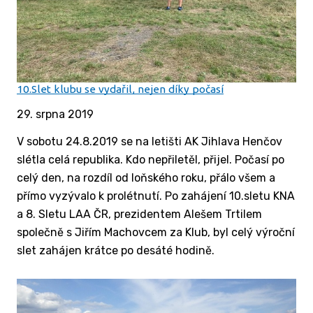
10.Slet klubu se vydařil, nejen díky počasí
29. srpna 2019
V sobotu 24.8.2019 se na letišti AK Jihlava Henčov
slétla celá republika. Kdo nepřiletěl, přijel. Počasí po
celý den, na rozdíl od loňského roku, přálo všem a
přímo vyzývalo k prolétnutí. Po zahájení 10.sletu KNA
a 8. Sletu LAA ČR, prezidentem Alešem Trtilem
společně s Jiřím Machovcem za Klub, byl celý výroční
slet zahájen krátce po desáté hodině.