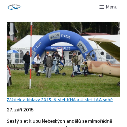
Menu
Úvo
Novi
Setk
Gale
Regi
Kont
Zážitek z Jihlavy 2015, 6. slet KNA a 4. slet LAA sobě
27. září 2015
Šestý slet klubu Nebeských andělů se mimořádně