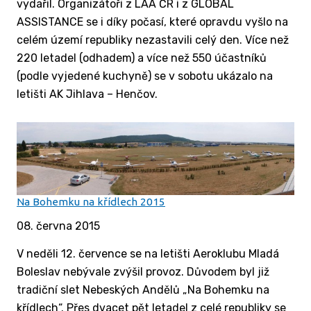
vydařil. Organizátoři z LAA ČR i z GLOBAL
ASSISTANCE se i díky počasí, které opravdu vyšlo na
celém území republiky nezastavili celý den. Více než
220 letadel (odhadem) a více než 550 účastníků
(podle vyjedené kuchyně) se v sobotu ukázalo na
letišti AK Jihlava – Henčov.
Na Bohemku na křídlech 2015
08. června 2015
V neděli 12. července se na letišti Aeroklubu Mladá
Boleslav nebývale zvýšil provoz. Důvodem byl již
tradiční slet Nebeských Andělů „Na Bohemku na
křídlech“. Přes dvacet pět letadel z celé republiky se