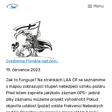
Menu
Úvo
Novi
Setk
Gale
Regi
Kont
Zvedneme Floriána nad zem :
19. července 2023
Jak to funguje? Na stránkách LAA ČR se seznámíme
s mapou zobrazující stupeň nebezpečí vzniku požáru
Před letem zapnete jakýkoliv záznam GPS– jedině
díky záznamu můžeme projekt vyhodnotit Pokud
objevíte událost (požár) voláte frekvenci Nebeských