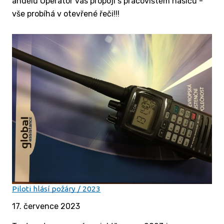
andělů Operátor vás propojí s pracovištěm hasičů -
vše probíhá v otevřené řeči!!!
Piloti hlásí požáry / 2023
17. července 2023