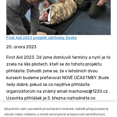
First Aid 2023 projekt záchrany života
20. února 2023
First Aid 2023. Již jsme domluvili termíny a nyní je to
zcela na Vás pilotech, kteří se do tohoto projektu
přihlásíte. Dohodli jsme se, že v letošních dvou
kursech budeme preferovat NOVÉ ÚČASTNÍKY. Bude
tedy dobré, pokud se co nejdříve přihlásíte
organizátorům na známý email machovec@1220.cz .
Uzavírka přihlášek je 5. března rozhodněte co
nejdříve.
Abychom vám usnadnili procházení stránek, nabídli přizpůsobený
obsah nebo reklamu a mohli anonymně analyzovat návštěvnost,