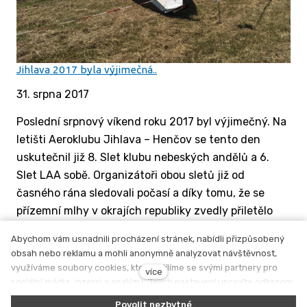
Jihlava 2017 byla výjimečná..
31. srpna 2017
Poslední srpnový víkend roku 2017 byl výjimečný. Na
letišti Aeroklubu Jihlava – Henčov se tento den
uskutečnil již 8. Slet klubu nebeských andělů a 6.
Slet LAA sobě. Organizátoři obou sletů již od
časného rána sledovali počasí a díky tomu, že se
přízemní mlhy v okrajích republiky zvedly přiletělo
mnoho sportovních pilotů ze vzdálených míst.
Abychom vám usnadnili procházení stránek, nabídli přizpůsobený
obsah nebo reklamu a mohli anonymně analyzovat návštěvnost,
využíváme soubory cookies, které sdílíme se svými partnery pro
Pr
P
Předchozí
1
2
3
4
5
6
7
8
9
více
sociální média, inzerci a analýzu. Jejich nastavení upravíte odkazem
10
11
12
13
…
18
19
20
Následující
"Nastavení cookies" a kdykoliv jej můžete změnit v patičce webu.
Povolit nezbytné