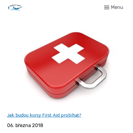
Menu
Úvo
Novi
Setk
Gale
Regi
Kont
Jak budou kursy First Aid probíhat?
06. března 2018