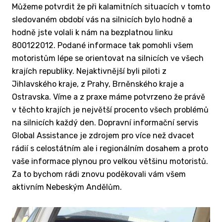
Můžeme potvrdit že při kalamitních situacích v tomto
sledovaném období vás na silnicích bylo hodně a
hodně jste volali k nám na bezplatnou linku
800122012. Podané informace tak pomohli všem
motoristům lépe se orientovat na silnicích ve všech
krajích republiky. Nejaktivnější byli piloti z
Jihlavského kraje, z Prahy, Brněnského kraje a
Ostravska. Víme a z praxe máme potvrzeno že právě
v těchto krajích je největší procento všech problémů
na silnicích každý den. Dopravní informační servis
Global Assistance je zdrojem pro více než dvacet
rádií s celostátním ale i regionálním dosahem a proto
vaše informace plynou pro velkou většinu motoristů.
Za to bychom rádi znovu poděkovali vám všem
aktivním Nebeským Andělům.