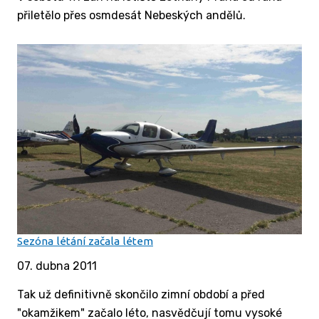
přiletělo přes osmdesát Nebeských andělů.
Sezóna létání začala létem
07. dubna 2011
Tak už definitivně skončilo zimní období a před
"okamžikem" začalo léto, nasvědčují tomu vysoké