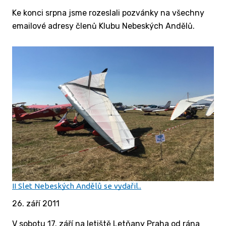
Ke konci srpna jsme rozeslali pozvánky na všechny
emailové adresy členů Klubu Nebeských Andělů.
II Slet Nebeských Andělů se vydařil..
26. září 2011
V sobotu 17. září na letiště Letňany Praha od rána