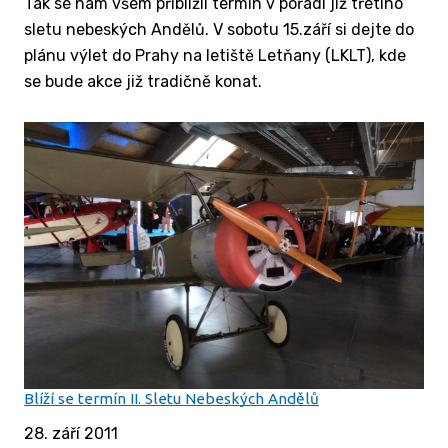
Tak se nám všem přiblížil termín v pořadí již třetího
sletu nebeských Andělů. V sobotu 15.září si dejte do
plánu výlet do Prahy na letiště Letňany (LKLT), kde
se bude akce již tradičně konat.
Blíží se termín II. Sletu Nebeských Andělů
28. září 2011