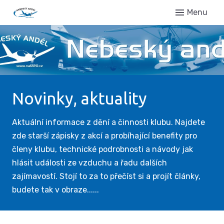
Menu
Úvo
Novi
Setk
Gale
Novinky, aktuality
Regi
Kont
Aktuální informace z dění a činnosti klubu. Najdete
zde starší zápisky z akcí a probíhající benefity pro
členy klubu, technické podrobnosti a návody jak
hlásit události ze vzduchu a řadu dalších
zajímavostí. Stojí to za to přečíst si a projít články,
budete tak v obraze......