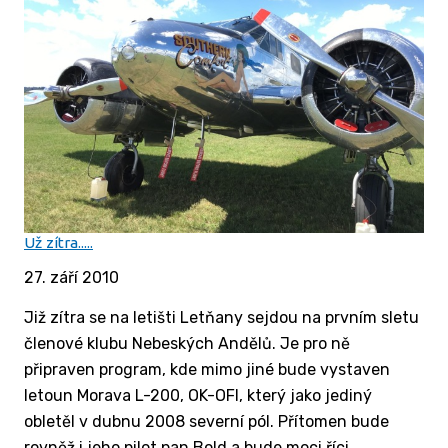
Už zítra.....
27. září 2010
Již zítra se na letišti Letňany sejdou na prvním sletu
členové klubu Nebeských Andělů. Je pro ně
připraven program, kde mimo jiné bude vystaven
letoun Morava L-200, OK-OFI, který jako jediný
obletěl v dubnu 2008 severní pól. Přítomen bude
rovněž i jeho pilot pan Bold a bude moci říci