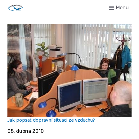
Menu
Úvo
Novi
Setk
Gale
Regi
Kont
Jak popsat dopravní situaci ze vzduchu?
08. dubna 2010